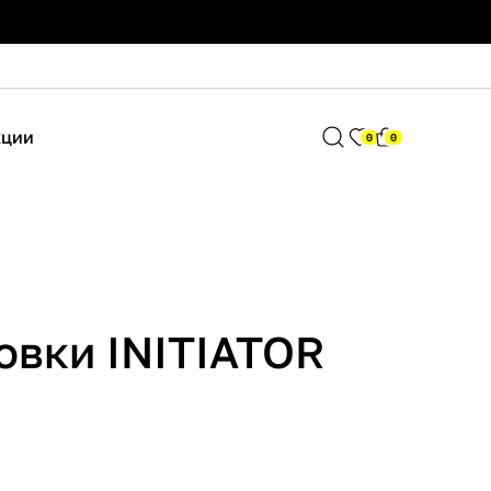
кции
0
0
овки INITIATOR