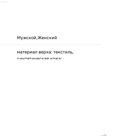
Мужской,Женский
материал верха: текстиль,
синтетическая кожа;
материал подкладки: текстиль;
материал подошвы: резина
Nike European Operations Netherlands
B.V. Netherlands B.V., Colosseum 1, 1213
NL Hilversum, the Netherlands
(НИДЕРЛАНДЫ)
Вьетнам
IB8913-100