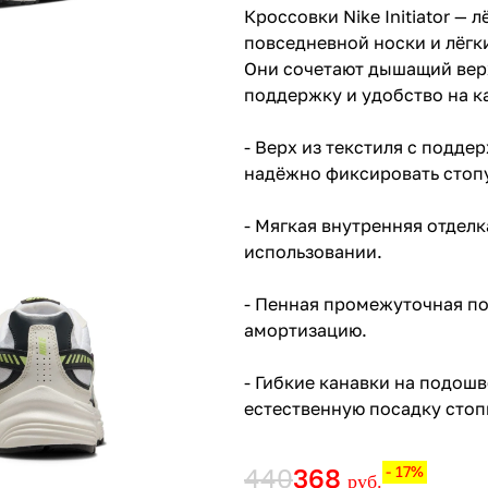
Кроссовки Nike Initiator — 
повседневной носки и лёгк
Они сочетают дышащий вер
поддержку и удобство на к
- Верх из текстиля с подд
надёжно фиксировать стоп
- Мягкая внутренняя отдел
использовании.
- Пенная промежуточная п
амортизацию.
- Гибкие канавки на подош
естественную посадку стоп
440
368
- 17%
руб.