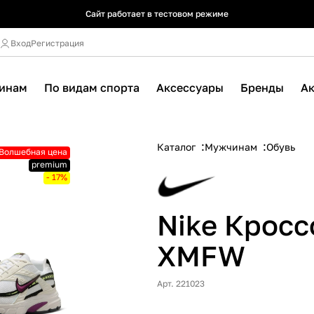
Сайт работает в тестовом режиме
Сайт работает в тестовом режиме
Сайт работает в тестовом режиме
Вход
Регистрация
инам
По видам спорта
Аксессуары
Бренды
А
Каталог
Мужчинам
Обувь
Волшебная цена
premium
- 17%
Nike Кросс
XMFW
Арт. 221023