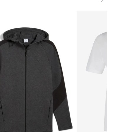
ООО 'Клермонт' 231741, Гродненская
обл., Гродненский р-н, а/г Гожа,
ул.Школьная, д.5, к.13