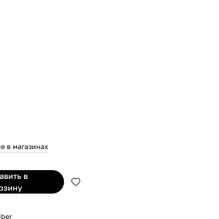
е в магазинах
бавить
в
рзину
iber