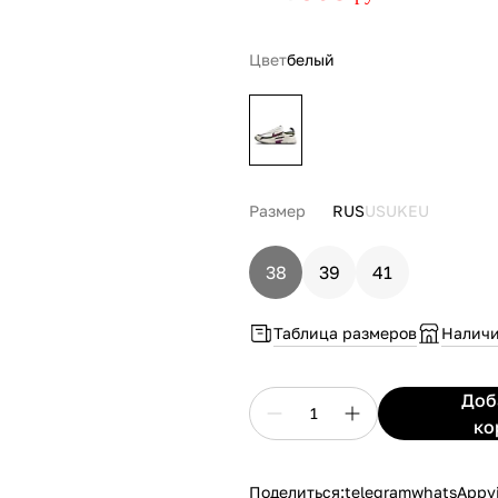
Цвет
белый
Размер
RUS
US
UK
EU
38
39
41
Таблица размеров
Наличи
До
1
ко
Поделиться:
telegram
whatsApp
v