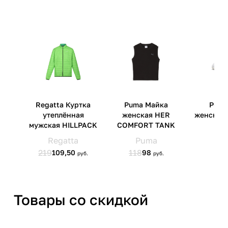
Херцогенаурах, 91074
Страна производства
Вьетнам
Артикул производителя
09171402
Импортер
ООО 'Клермонт' 231741,
Гродненская обл.,
Гродненский р-н, а/г Гожа,
ул.Школьная, д.5, к.13
Товары со скидкой