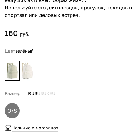
ведущих активный образ жизни.
Используйте его для поездок, прогулок, походов в
спортзал или деловых встреч.
160
руб.
Цвет
зелёный
Размер
RUS
US
UK
EU
O/S
Наличие в магазинах