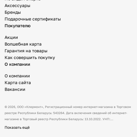
Аксессуары
Бренды
Подарочные сертификаты
Покупателю
Акции
Волшебная карта
Гарантия на товары
Как совершить покупку
О компании
О компании
Карта сайта
Вакансии
© 2026,
ООО «Клермонт»
, Регистрационный номер интернет-магазина в Торговом
реестре Республики Беларусь: 543264. Дата включения сведений об интернет-
магазине в Торговый реестр Республики Беларусь: 13.10.2022. УНП:
591530238 Адрес:
Республика Беларусь, Гродненская обл., Гродненский р-н, а/г
Показать ещё
Гожа, ул. Школьная, д.5, каб.13.
Режим работы интернет-магазина: с 10:00