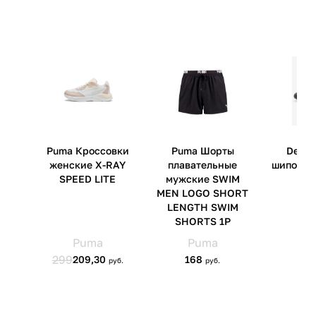
Нидерланды
Страна производства
Вьетнам
Артикул производителя
JH7961
Импортер
ООО 'Клермонт' 231741,
Гродненская обл.,
Гродненский р-н, а/г Гожа,
ул.Школьная, д.5, к.13