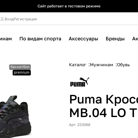
Сайт работает в тестовом режиме
Сайт работает в тестовом режиме
Сайт работает в тестовом режиме
Вход
Регистрация
инам
По видам спорта
Аксессуары
Бренды
А
Каталог
Мужчинам
Обувь
баскетбол
premium
Puma Крос
MB.04 LO 
Арт. 223068