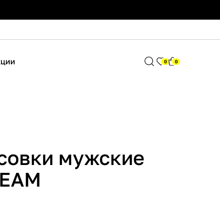
кции
0
0
совки мужские
TEAM