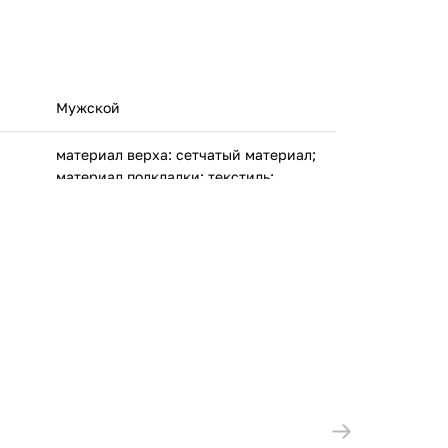
Мужской
материал верха: сетчатый материал;
материал подкладки: текстиль;
материал подошвы: резина
ПУМА СЕ Рудольф Дасслер Спорт
Германия, Пума вэй 1, Херцогенаурах,
91074
Вьетнам
31217401
ООО 'Клермонт' 231741, Гродненская