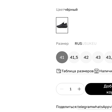
Цвет
чёрный
Размер
RUS
US
UK
EU
41
41,5
42
43
43
Таблица размеров
Наличи
До
1
ко
Поделиться:
telegram
whatsApp
v