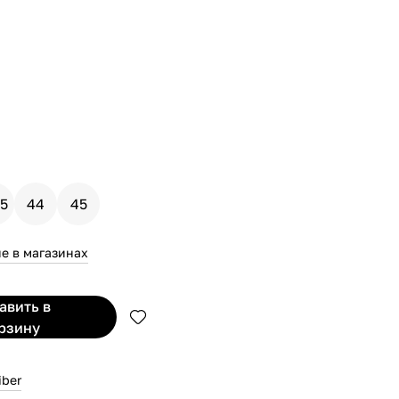
,5
44
45
е в магазинах
бавить
в
рзину
iber