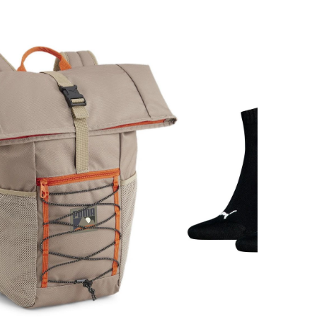
обл., Гродненский р-н, а/г Гожа,
ул.Школьная, д.5, к.13