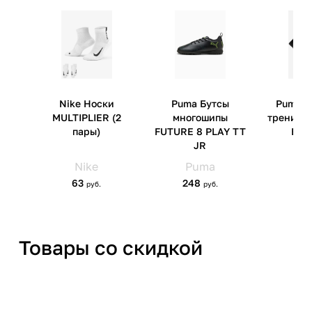
Страна производства
Китай
Артикул производителя
108772-99
Импортер
ООО 'Клермонт' 231741,
Гродненская обл.,
Гродненский р-н, а/г Гожа,
ул.Школьная, д.5, к.13
Товары со скидкой