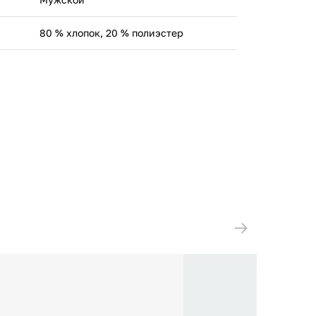
80 % хлопок, 20 % полиэстер
Nike European Operations Netherlands
B.V. Netherlands B.V., Colosseum 1, 1213
NL Hilversum, the Netherlands
(НИДЕРЛАНДЫ)
Пакистан
FB7296-010
ООО 'Бренд Холдер' 220005 г. Минск,
пр. Независимости, д.58