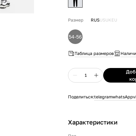
Размер
RUS
US
UK
EU
54-56
Таблица размеров
Наличи
До
1
ко
Поделиться:
telegram
whatsApp
v
Характеристики
Пол