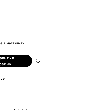
е в магазинах
бавить
в
рзину
iber
Мужской