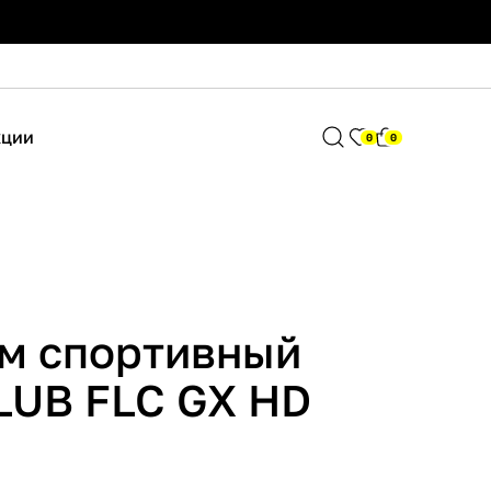
кции
0
0
юм спортивный
LUB FLC GX HD