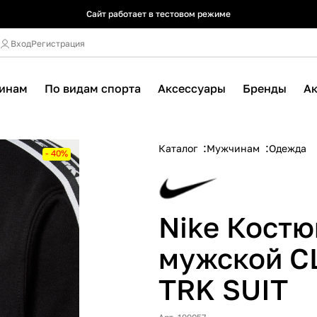
Сайт работает в тестовом режиме
Сайт работает в тестовом режиме
Сайт работает в тестовом режиме
Вход
Регистрация
инам
По видам спорта
Аксессуары
Бренды
А
Каталог
Мужчинам
Одежда
- 40%
Nike Кост
мужской C
TRK SUIT