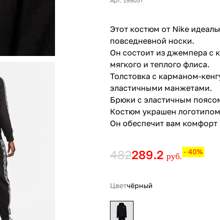
Арт. 199057
Этот костюм от Nike идеаль
повседневной носки.
Он состоит из джемпера с 
мягкого и теплого флиса.
Толстовка с карманом-кен
эластичными манжетами.
Брюки с эластичным поясо
Костюм украшен логотипом 
Он обеспечит вам комфорт 
482
289.2
- 40%
руб.
Цвет
чёрный