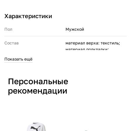
Характеристики
Пол
Мужской
Состав
материал верха: текстиль;
материал подкладки:
текстиль;
Показать ещё
материал подошвы: резина
Производитель
Адидас Интернешнл
Персональные
Трэйдинг АГ Хогорддреф 9А,
рекомендации
1101 ВА, Амстердам,
Нидерланды
Страна производства
Вьетнам
Артикул производителя
ID7845