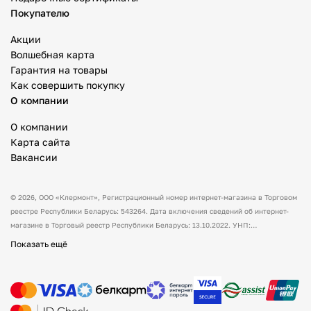
Покупателю
Акции
Волшебная карта
Гарантия на товары
Как совершить покупку
О компании
О компании
Карта сайта
Вакансии
© 2026,
ООО «Клермонт»
, Регистрационный номер интернет-магазина в Торговом
реестре Республики Беларусь: 543264. Дата включения сведений об интернет-
магазине в Торговый реестр Республики Беларусь: 13.10.2022. УНП:
591530238 Адрес:
Республика Беларусь, Гродненская обл., Гродненский р-н, а/г
Показать ещё
Гожа, ул. Школьная, д.5, каб.13.
Режим работы интернет-магазина: с 10:00
до 17:00. Оформить заказ через сайт можно в любое время (круглосуточно).
Товары можно оплатить наличным и/или безналичным способом при получении
товара. Способы доставки товара: самовывоз. По всем вопросам просим вас
обращаться на электронную почту support@mysport.by или по телефону +375 (29)