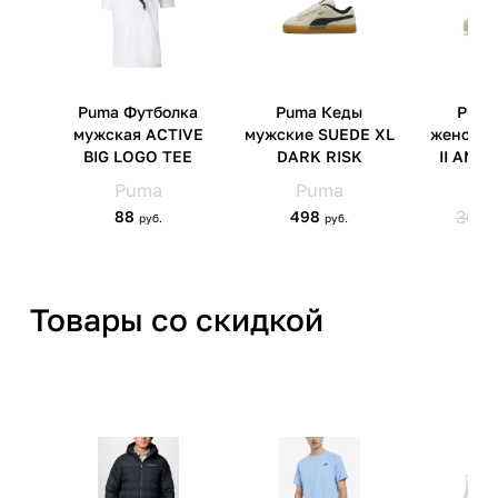
Импортер
ООО 'ВитТол Спорт' 220121 г.
Минск, ул. Петра Глебки, д 2,
пом. 14, ком. 3
Товары со скидкой