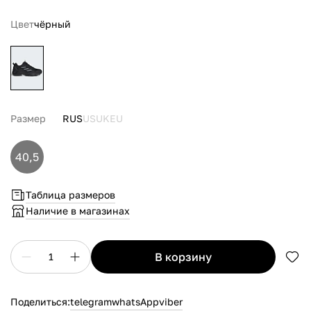
Цвет
чёрный
Размер
RUS
US
UK
EU
40,5
Таблица размеров
Наличие в магазинах
в корзину
1
Поделиться:
telegram
whatsApp
viber