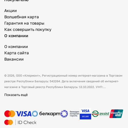
Акции
Волшебная карта
Гарантия на товары
Как совершить покупку
О компании
О компании
Карта сайта
Вакансии
© 2026,
ООО «Клермонт»
, Регистрационный номер интернет-магазина в Торговом
реестре Республики Беларусь: 543264. Дата включения сведений об интернет-
магазине в Торговый реестр Республики Беларусь: 13.10.2022. УНП:
591530238 Адрес:
Республика Беларусь, Гродненская обл., Гродненский р-н, а/г
Показать ещё
Гожа, ул. Школьная, д.5, каб.13.
Режим работы интернет-магазина: с 10:00
до 17:00. Оформить заказ через сайт можно в любое время (круглосуточно).
Товары можно оплатить наличным и/или безналичным способом при получении
товара. Способы доставки товара: самовывоз. По всем вопросам просим вас
обращаться на электронную почту support@mysport.by или по телефону +375 (29)
888 88 00 и мы обязательно вам ответим. Указанные контакты являются в том