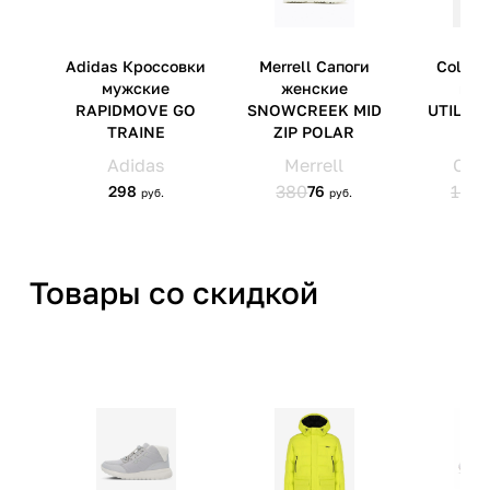
Импортер
ООО 'Клермонт' 231741,
Гродненская обл.,
Гродненский р-н, а/г Гожа,
ул.Школьная, д.5, к.13
Товары со скидкой