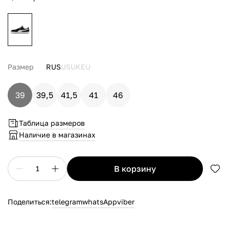
Размер
RUS
US
UK
EU
39
39,5
41,5
41
46
Таблица размеров
Наличие в магазинах
в корзину
1
Поделиться:
telegram
whatsApp
viber