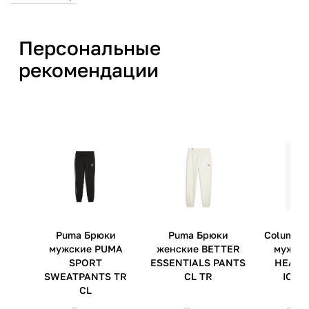
материал подкладка:
текстиль;
материал подошвы: 100%
Персональные
резина
рекомендации
Производитель
ПУМА СЕ Рудольф Дасслер
Спорт Германия, Пума вэй 1,
Херцогенаурах, 91074
Страна производства
Вьетнам
Артикул производителя
39821010
Импортер
ООО 'Клермонт' 231741,
Гродненская обл.,
Гродненский р-н, а/г Гожа,
ул.Школьная, д.5, к.13