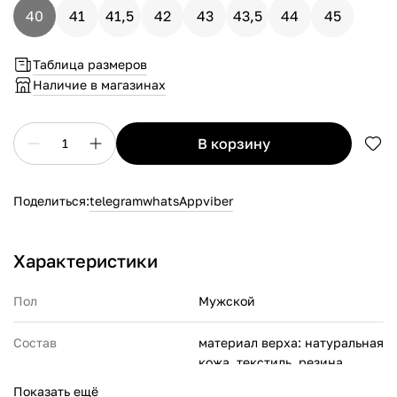
40
41
41,5
42
43
43,5
44
45
Таблица размеров
Наличие в магазинах
в корзину
1
Поделиться:
telegram
whatsApp
viber
Характеристики
Пол
Мужской
Состав
материал верха: натуральная
кожа, текстиль, резина,
синтетическая кожа;
Показать ещё