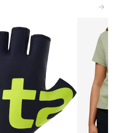
133415-99
ООО 'Клермонт' 231741, Гродненская
обл., Гродненский р-н, а/г Гожа,
ул.Школьная, д.5, к.13