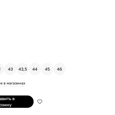
2
43
43,5
44
45
46
е в магазинах
бавить
в
рзину