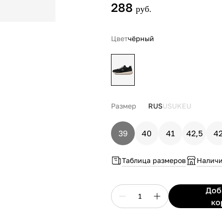
288
руб.
Цвет
чёрный
Размер
RUS
US
UK
EU
39
40
41
42,5
4
Таблица размеров
Наличи
До
1
ко