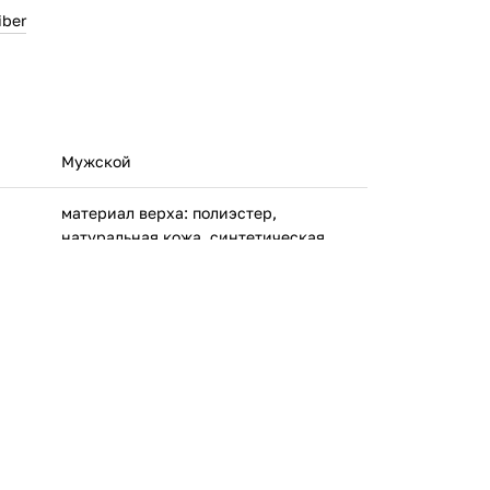
iber
Мужской
материал верха: полиэстер,
натуральная кожа, синтетическая
кожа;
материал подкладки: 100% полиэстер;
материал подошвы: искусственная
резина, этиленвинилацетат
КАППА БасикИталия С.П.А. Страда
делла Чеброза, 106, 10156, Торино,
Италия
Китай