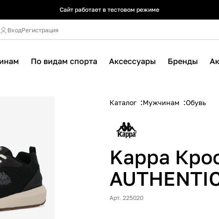
Сайт работает в тестовом режиме
Сайт работает в тестовом режиме
Сайт работает в тестовом режиме
Вход
Регистрация
инам
По видам спорта
Аксессуары
Бренды
А
Каталог
Мужчинам
Обувь
Kappa Кро
AUTHENTIC
Арт. 225020