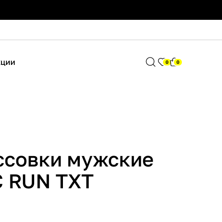
кции
0
0
ссовки мужские
 RUN TXT