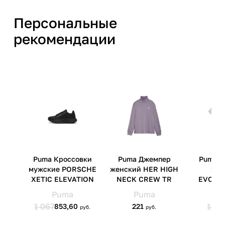
материал подошвы:
искусственная резина,
Персональные
этиленвинилацетат,
термопластичная резина
рекомендации
Производитель
СПОРТ ЭНД ФЭШН
МЕНЕДЖМЕНТ ПТЕ. ЛТД. 6
Шентон Уэй, #18-11, ОУЕ
Даунтаун, Сингапур (068809)
Страна производства
Китай
Артикул производителя
135916-T1
Импортер
ООО 'Клермонт' 231741,
Гродненская обл.,
Гродненский р-н, а/г Гожа,
ул.Школьная, д.5, к.13