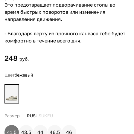
Это предотвращает подворачивание стопы во
время быстрых поворотов или изменения
направления движения.
- Благодаря верху из прочного канваса тебе будет
комфортно в течение всего дня.
248
руб.
Цвет
бежевый
Размер
RUS
US
UK
EU
41,5
43,5
44
46,5
46