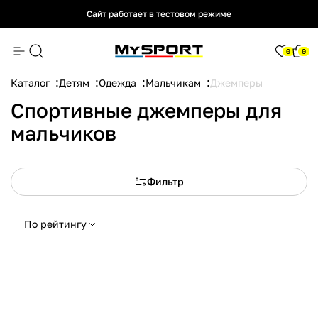
Сайт работает в тестовом режиме
Сайт работает в тестовом режиме
Сайт работает в тестовом режиме
0
0
Каталог
Детям
Одежда
Мальчикам
Джемперы
Спортивные джемперы для
мальчиков
Фильтр
По рейтингу